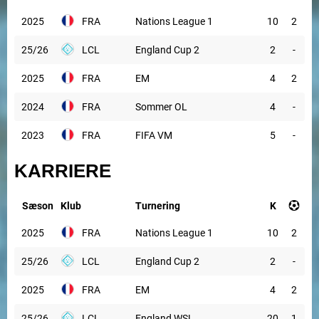
2025
FRA
Nations League 1
10
2
25/26
LCL
England Cup 2
2
-
2025
FRA
EM
4
2
2024
FRA
Sommer OL
4
-
2023
FRA
FIFA VM
5
-
KARRIERE
Sæson
Klub
Turnering
K
2025
FRA
Nations League 1
10
2
25/26
LCL
England Cup 2
2
-
2025
FRA
EM
4
2
25/26
LCL
England WSL
20
1