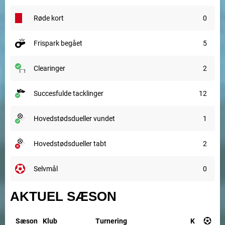
røde kort
0
frispark begået
5
clearinger
2
succesfulde tacklinger
12
hovedstødsdueller vundet
1
hovedstødsdueller tabt
2
selvmål
0
AKTUEL SÆSON
Sæson
Klub
Turnering
K