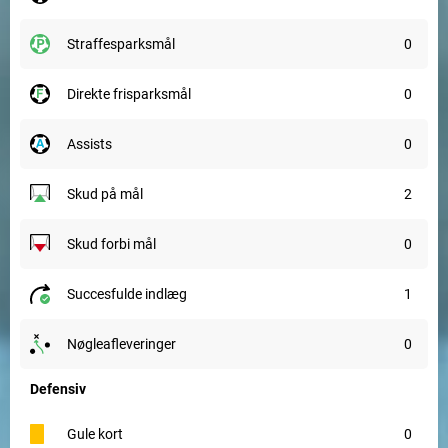
straffesparksmål
0
direkte frisparksmål
0
assists
0
skud på mål
2
skud forbi mål
0
succesfulde indlæg
1
nøgleafleveringer
0
Defensiv
gule kort
0