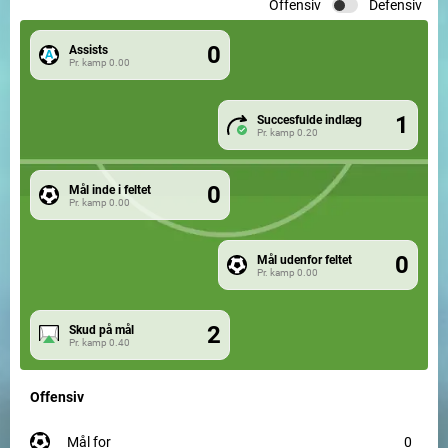
Offensiv
Defensiv
0
Assists
Pr. kamp
0.00
1
Succesfulde indlæg
Pr. kamp
0.20
0
Mål inde i feltet
Pr. kamp
0.00
0
Mål udenfor feltet
Pr. kamp
0.00
2
Skud på mål
Pr. kamp
0.40
Offensiv
mål for
0