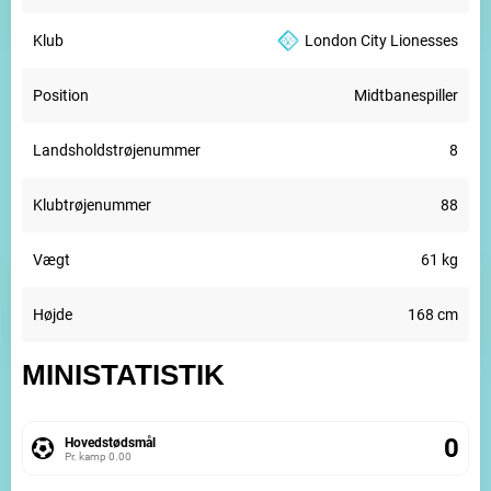
Klub
London City Lionesses
Position
Midtbanespiller
Landsholdstrøjenummer
8
Klubtrøjenummer
88
Vægt
61 kg
Højde
168 cm
MINISTATISTIK
0
Hovedstødsmål
Pr. kamp
0.00