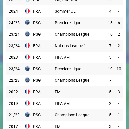
2024
FRA
Sommer OL
4
-
24/25
PSG
Premiere Ligue
18
6
23/24
PSG
Champions League
10
2
23/24
FRA
Nations League 1
7
2
2023
FRA
FIFA VM
5
-
23/24
PSG
Premiere Ligue
19
10
22/23
PSG
Champions League
7
1
2022
FRA
EM
5
3
2019
FRA
FIFA VM
2
-
21/22
PSG
Champions League
5
1
2017
FRA
EM
3
-