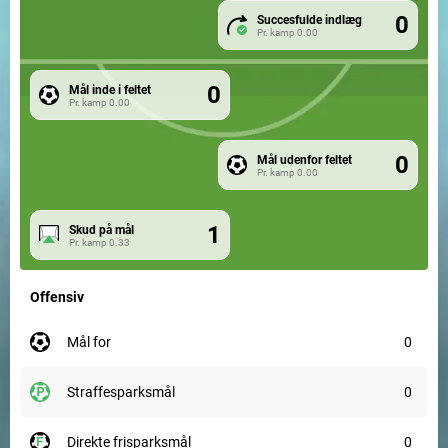
0
Succesfulde indlæg
Pr. kamp
0.00
0
Mål inde i feltet
Pr. kamp
0.00
0
Mål udenfor feltet
Pr. kamp
0.00
1
Skud på mål
Pr. kamp
0.33
Offensiv
mål for
0
straffesparksmål
0
direkte frisparksmål
0