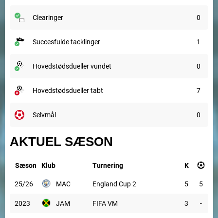
clearinger
0
succesfulde tacklinger
1
hovedstødsdueller vundet
0
hovedstødsdueller tabt
7
selvmål
0
AKTUEL SÆSON
Sæson
Klub
Turnering
K
25/26
MAC
England Cup 2
5
5
2023
JAM
FIFA VM
3
-