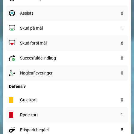
assists
0
skud på mål
1
skud forbi mål
6
succesfulde indlæg
0
nøgleafleveringer
0
Defensiv
gule kort
0
røde kort
1
frispark begået
5