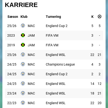
KARRIERE
Sæson
Klub
Turnering
K
25/26
MAC
England Cup 2
5
5
2023
JAM
FIFA VM
3
-
2019
JAM
FIFA VM
3
-
25/26
MAC
England WSL
22
21
24/25
MAC
Champions League
4
3
24/25
MAC
England Cup 2
2
2
24/25
MAC
England WSL
14
12
23/24
MAC
England WSL
18
21
22/23
MAC
England WSL
22
20