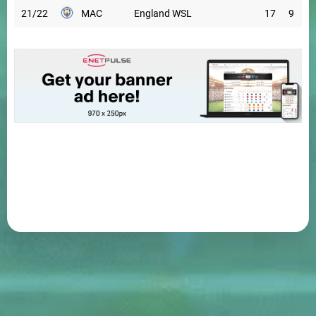
21/22
MAC
England WSL
17
9