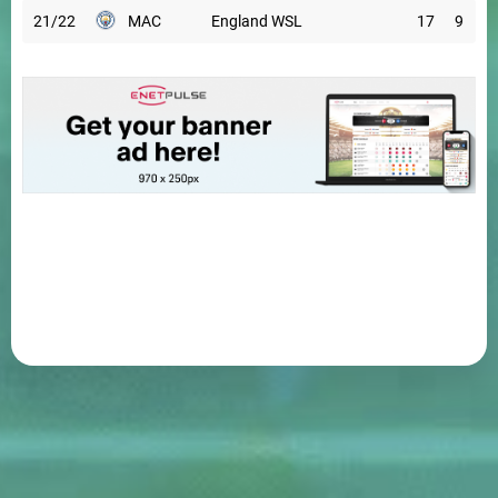
21/22
MAC
England WSL
17
9