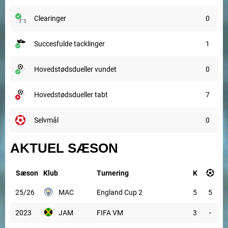
clearinger
0
succesfulde tacklinger
1
hovedstødsdueller vundet
0
hovedstødsdueller tabt
7
selvmål
0
AKTUEL SÆSON
Sæson
Klub
Turnering
K
25/26
MAC
England Cup 2
5
5
2023
JAM
FIFA VM
3
-