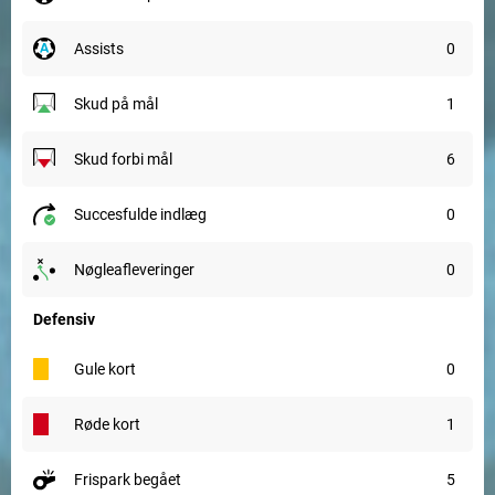
assists
0
skud på mål
1
skud forbi mål
6
succesfulde indlæg
0
nøgleafleveringer
0
Defensiv
gule kort
0
røde kort
1
frispark begået
5