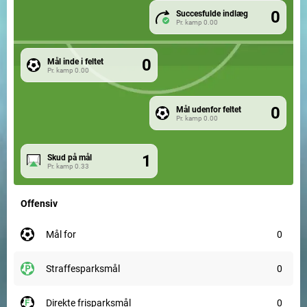
0
Succesfulde indlæg
Pr. kamp
0.00
0
Mål inde i feltet
Pr. kamp
0.00
0
Mål udenfor feltet
Pr. kamp
0.00
1
Skud på mål
Pr. kamp
0.33
Offensiv
mål for
0
straffesparksmål
0
direkte frisparksmål
0