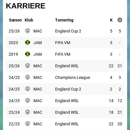
KARRIERE
Sæson
Klub
Turnering
K
25/26
MAC
England Cup 2
5
5
2023
JAM
FIFA VM
3
-
2019
JAM
FIFA VM
3
-
25/26
MAC
England WSL
22
21
24/25
MAC
Champions League
4
3
24/25
MAC
England Cup 2
2
2
24/25
MAC
England WSL
14
12
23/24
MAC
England WSL
18
21
22/23
MAC
England WSL
22
20