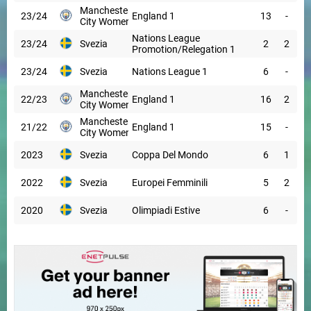
Manchester
23/24
England 1
13
-
City Women
Nations League
23/24
Svezia
2
2
Promotion/Relegation 1
23/24
Svezia
Nations League 1
6
-
Manchester
22/23
England 1
16
2
City Women
Manchester
21/22
England 1
15
-
City Women
2023
Svezia
Coppa Del Mondo
6
1
2022
Svezia
Europei Femminili
5
2
2020
Svezia
Olimpiadi Estive
6
-