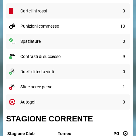
cartellini rossi
0
punizioni commesse
13
spaziature
0
contrasti di successo
9
duelli di testa vinti
0
sfide aeree perse
1
autogol
0
STAGIONE CORRENTE
Stagione
Club
Torneo
PG