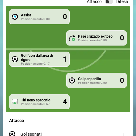
Attacco
Difesa
0
Assist
Posizionamento
0.00
0
Pasé cruzado exitoso
Posizionamento
0.00
Gol fuori dall'area di
1
rigore
Posizionamento
0.17
0
Gol per partita
Posizionamento
0.00
4
Tiri nello specchio
Posizionamento
0.67
Attacco
gol segnati
1