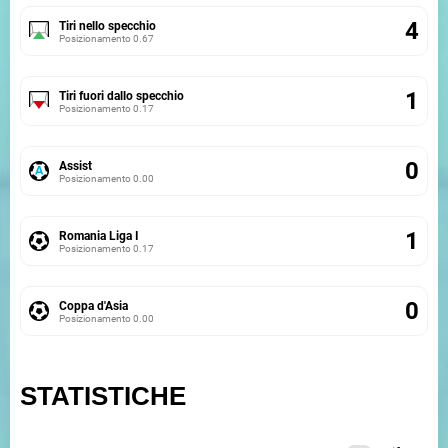
4
Tiri nello specchio
Posizionamento
0.67
1
Tiri fuori dallo specchio
Posizionamento
0.17
0
Assist
Posizionamento
0.00
1
Romania Liga I
Posizionamento
0.17
0
Coppa d'Asia
Posizionamento
0.00
STATISTICHE