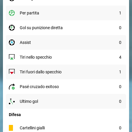
per partita
1
gol su punizione diretta
0
assist
0
tiri nello specchio
4
tiri fuori dallo specchio
1
pasé cruzado exitoso
0
ultimo gol
0
Difesa
cartellini gialli
0