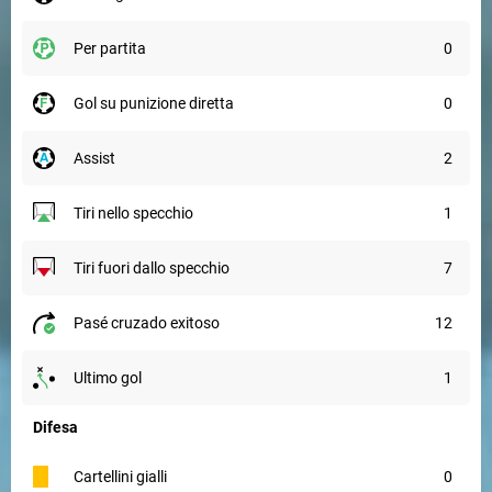
per partita
0
gol su punizione diretta
0
assist
2
tiri nello specchio
1
tiri fuori dallo specchio
7
pasé cruzado exitoso
12
ultimo gol
1
Difesa
cartellini gialli
0