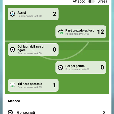
Attacco
Difesa
2
Assist
Posizionamento
0.50
12
Pasé cruzado exitoso
Posizionamento
3.00
Gol fuori dall'area di
0
rigore
Posizionamento
0.00
0
Gol per partita
Posizionamento
0.00
1
Tiri nello specchio
Posizionamento
0.25
Attacco
gol segnati
0