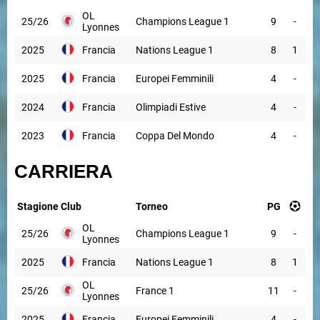
OL
25/26
Champions League 1
9
-
Lyonnes
2025
Francia
Nations League 1
8
1
2025
Francia
Europei Femminili
4
-
2024
Francia
Olimpiadi Estive
4
-
2023
Francia
Coppa Del Mondo
4
-
CARRIERA
Stagione
Club
Torneo
PG
OL
25/26
Champions League 1
9
-
Lyonnes
2025
Francia
Nations League 1
8
1
OL
25/26
France 1
11
-
Lyonnes
2025
Francia
Europei Femminili
4
-