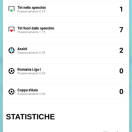
1
Tiri nello specchio
Posizionamento
0.25
7
Tiri fuori dallo specchio
Posizionamento
1.75
2
Assist
Posizionamento
0.50
0
Romania Liga I
Posizionamento
0.00
0
Coppa d'Asia
Posizionamento
0.00
STATISTICHE